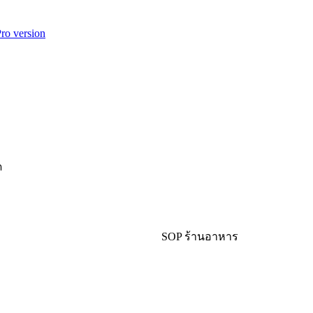
o version
ด