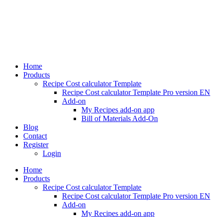
Skip
to
content
Home
Products
Recipe Cost calculator Template
Recipe Cost calculator Template Pro version EN
Add-on
My Recipes add-on app
Bill of Materials Add-On
Blog
Contact
Register
Login
Home
Products
Recipe Cost calculator Template
Recipe Cost calculator Template Pro version EN
Add-on
My Recipes add-on app