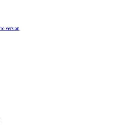
o version
่