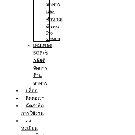
อาหาร
และ
คำนวณ
ต้นทุน
Pro
version
เทมเพลต
SOP เช็
กลิสต์
จัดการ
ร้าน
อาหาร
บล็อก
ติดต่อเรา
นัดสาธิต
การใช้งาน
ลง
ทะเบียน