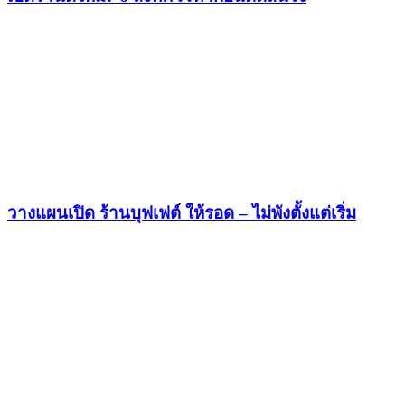
วางแผนเปิด ร้านบุฟเฟต์ ให้รอด – ไม่พังตั้งแต่เริ่ม